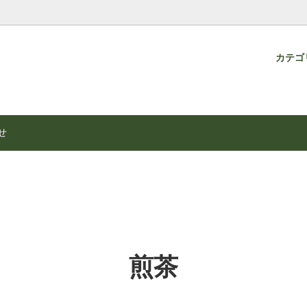
カテゴ
3000円未満】
ついて
玉露［Gyokuro］
ギフト【5000円未満】
茶房 「竹聲」
・野草茶
土)、1/26(日)の王将戦にて、藤井聡
国産紅茶・国産烏龍茶
【重要なお知らせ】価格改定の
せ
・永瀬拓矢九段両棋士が椿堂の御
（2026.06）
・進物
召しになりました！
煎茶