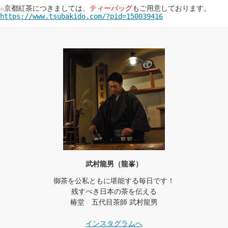
☆京都紅茶につきましては、
ティーバッグ
https://www.tsubakido.com/?pid=150039416
武村龍男（龍峯）
御茶を公私ともに堪能する毎日です！
残すべき日本の茶を伝える
椿堂 五代目茶師 武村龍男
インスタグラムへ