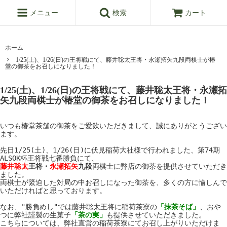
メニュー
検索
カート
ホーム
1/25(土)、1/26(日)の王将戦にて、藤井聡太王将・永瀬拓矢九段両棋士が椿
堂の御茶をお召しになりました！
1/25(土)、1/26(日)の王将戦にて、藤井聡太王将・永瀬拓
矢九段両棋士が椿堂の御茶をお召しになりました！
いつも椿堂茶舗の御茶をご愛飲いただきまして、誠にありがとうござい
ます。

先日1/25(土)、1/26(日)に伏見稲荷大社様で行われました、第74期
藤井聡太
王将・
永瀬拓矢
九段
両棋士に弊店の御茶を提供させていただき
ました。

両棋士が緊迫した対局の中お召しになった御茶を、多くの方に愉しんで
いただければと思っております。

なお、"勝負めし"では藤井聡太王将に稲荷茶寮の
「抹茶そば」
、おや
つに弊社謹製の生菓子
「茶の実」
も提供させていただきました。

こちらについては、弊社直営の稲荷茶寮にてお召し上がりいただけま