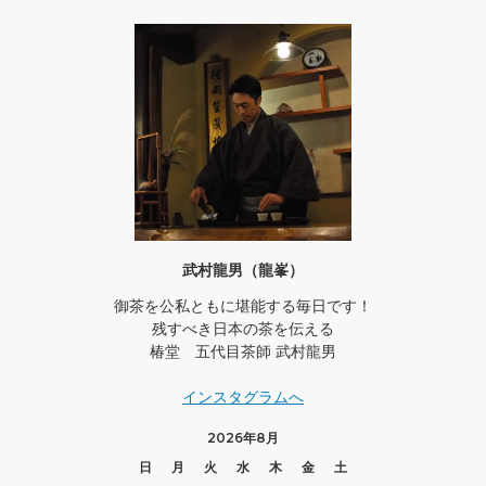
武村龍男（龍峯）
御茶を公私ともに堪能する毎日です！
残すべき日本の茶を伝える
椿堂 五代目茶師 武村龍男
インスタグラムへ
2026年8月
日
月
火
水
木
金
土